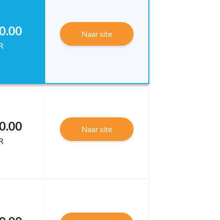
0.00
Naar site
R
0.00
Naar site
R