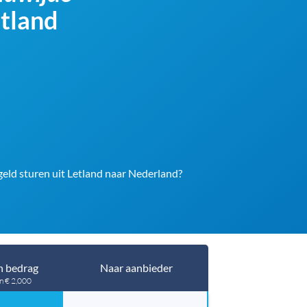
etland
 geld sturen uit Letland naar Nederland?
 bedrag
Naar aanbieder
an € 2,000