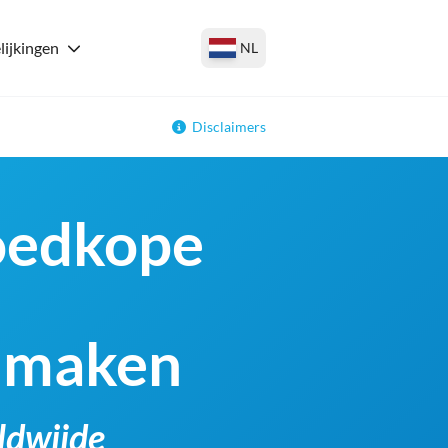
lijkingen
NL
Disclaimers
Goedkope
e maken
ldwijde