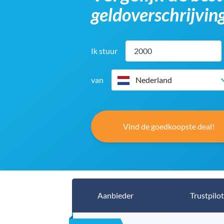
geldoverschrijvin
Ik stuur
van
Nederland
Vind de goedkoopste deal!
Aanbieder
Trustpilot