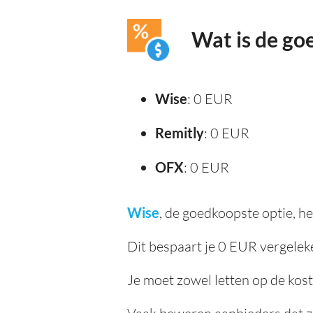
Wat is de go
Wise
: 0 EUR
Remitly
: 0 EUR
OFX
: 0 EUR
Wise
, de goedkoopste optie, 
Dit bespaart je 0 EUR vergelek
Je moet zowel letten op de kos