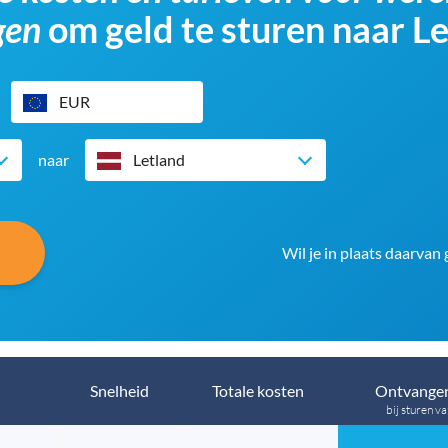
gen
om geld te sturen naar L
EUR
naar
Letland
Wil je in plaats daarvan
Snelheid
Totale kosten
Ontvangen
bij sturen v