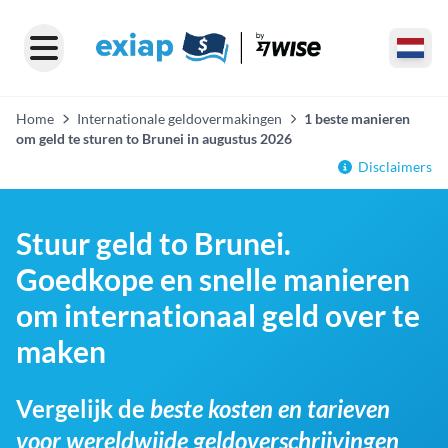
Home
Internationale geldovermakingen
1 beste manieren
om geld te sturen to Brunei in augustus 2026
Disclaimers
Stuur geld to Brunei.
Goedkope en snelle manieren
om internationaal geld over te
maken
Vergelijk de
beste kosten en tarieven
voor wereldwijde geldoverschrijvingen