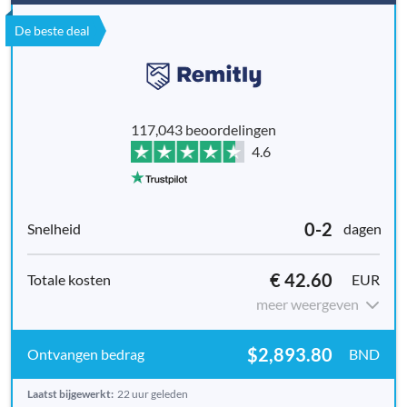
De beste deal
117,043 beoordelingen
4.6
0-2
dagen
€ 42.60
EUR
meer weergeven
$2,893.80
BND
Laatst bijgewerkt:
22 uur geleden