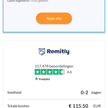
Laatst bijgewerkt:
9 uur geleden
Naar site
117,474 beoordelingen
4.6
0-2
dagen
€ 115.50
EUR