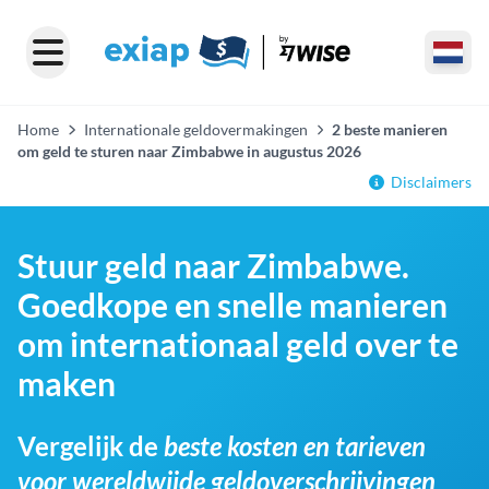
Home
Internationale geldovermakingen
2 beste manieren
om geld te sturen naar Zimbabwe in augustus 2026
Disclaimers
Stuur geld naar Zimbabwe.
Goedkope en snelle manieren
om internationaal geld over te
maken
Vergelijk de
beste kosten en tarieven
voor wereldwijde geldoverschrijvingen