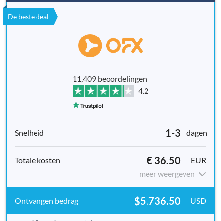
De beste deal
11,409 beoordelingen
4.2
1-3
dagen
€ 36.50
EUR
meer weergeven
$5,736.50
USD