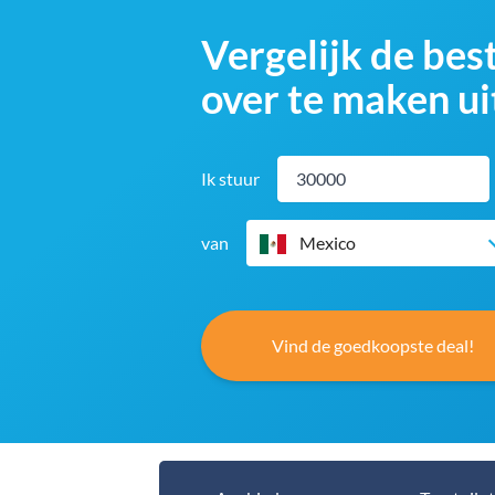
Vergelijk de bes
over te maken u
Ik stuur
van
Mexico
Vind de goedkoopste deal!