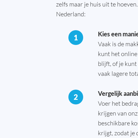
zelfs maar je huis uit te hoeve
Nederland:
Kies een manie
1
Vaak is de makk
kunt het online
blijft, of je k
vaak lagere tot
Vergelijk aan
2
Voer het bedrag
krijgen van onz
beschikbare kos
krijgt, zodat j