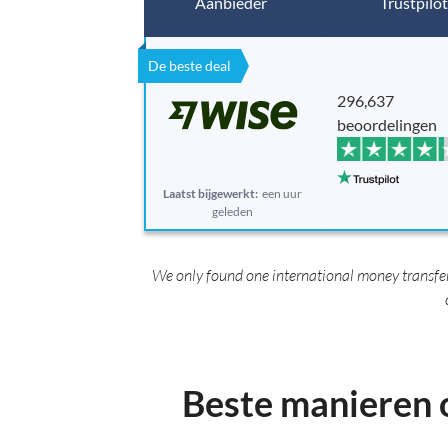
Aanbieder
Trustpilot
De beste deal
296,637
beoordelingen
Laatst bijgewerkt:
een uur
geleden
We only found one international money transfer
Beste manieren 