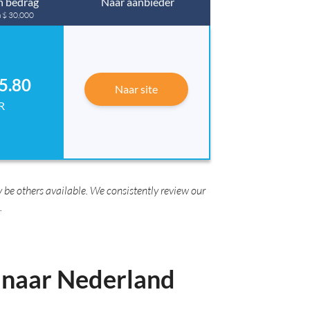
 bedrag
Naar aanbieder
n $ 30,000
5.80
Naar site
R
be others available. We consistently review our
.
o naar Nederland