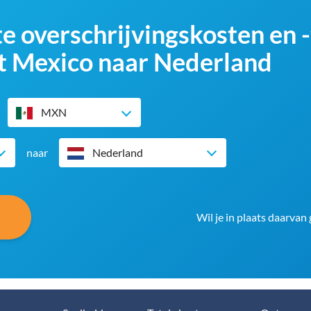
te overschrijvingskosten en 
it Mexico naar Nederland
MXN
naar
Nederland
Wil je in plaats daarvan