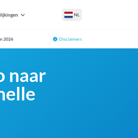
lijkingen
NL
in 2026
Disclaimers
o naar
nelle