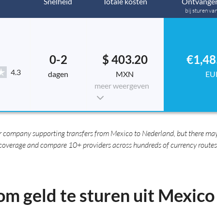
Snelheid
Totale kosten
Ontvangen
bij sturen va
0-2
$ 403.20
€1,48
4.3
dagen
MXN
EU
meer weergeven
 company supporting transfers from Mexico to Nederland, but there may 
coverage and compare 10+ providers across hundreds of currency routes
om geld te sturen uit Mexic