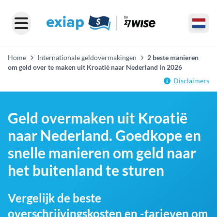
Home
Internationale geldovermakingen
2 beste manieren
om geld over te maken uit Kroatië naar Nederland in 2026
Disclaimers
Geld overmaken uit Kroatië
naar Nederland. Goedkope en
snelle manieren om geld naar
het buitenland te sturen
Vergelijk de beste
overschrijvingskosten en -tarieven om